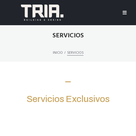
SERVICIOS
/
INICIO
SERVICIOS
¿QUÉ HACEMOS?
Servicios Exclusivos
Brindamos todo tipo de servicios de construcción y
edificación y siempre estamos encantados de resolver tareas
no estándar y únicas. Siempre aceptamos los desafíos y los
llevamos a una conclusión.